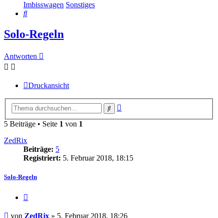
Imbisswagen
Sonstiges
Suche
Solo-Regeln
Antworten
Druckansicht
Erweiterte
Suche
Suche
5 Beiträge • Seite
1
von
1
ZedRix
Beiträge:
5
Registriert:
5. Februar 2018, 18:15
Solo-Regeln
Zitieren
Beitrag
von
ZedRix
»
5. Februar 2018, 18:26