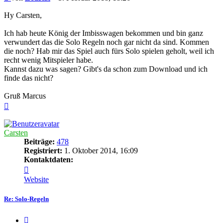
Hy Carsten,
Ich hab heute König der Imbisswagen bekommen und bin ganz
verwundert das die Solo Regeln noch gar nicht da sind. Kommen
die noch? Hab mir das Spiel auch fürs Solo spielen geholt, weil ich
recht wenig Mitspieler habe.
Kannst dazu was sagen? Gibt's da schon zum Download und ich
finde das nicht?
Gruß Marcus
Nach
oben
Carsten
Beiträge:
478
Registriert:
1. Oktober 2014, 16:09
Kontaktdaten:
Kontaktdaten
von
Website
Carsten
Re: Solo-Regeln
Zitieren