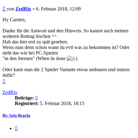
Beitrag
von
ZedRix
»
6. Februar 2018, 12:09
Hy Carsten,
Danke für die Antwort und den Hinweis. So kannst auch meinen
weiteren Beitrag löschen ^^
Hab das hier erst zu spät gesehen.
Weiss man denn schon wann da evtl was zu bekommen ist? Oder
steht das wie bei PC-Spielen
"in den Sternen" (When its done
)
Oder kann man die 2 Spieler Variante etwas umbauen und nutzen
dafür?
Nach
oben
ZedRix
Beiträge:
5
Registriert:
5. Februar 2018, 18:15
Re: Solo-Regeln
Zitieren