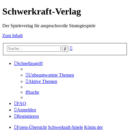
Schwerkraft-Verlag
Der Spieleverlag für anspruchsvolle Strategiespiele
Zum Inhalt
Erweiterte
Suche
Suche
Schnellzugriff
Unbeantwortete Themen
Aktive Themen
Suche
FAQ
Anmelden
Registrieren
Foren-Übersicht
Schwerkraft-Spiele
König der