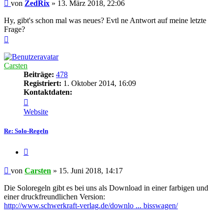
Beitrag
von
ZedRix
»
13. März 2018, 22:06
Hy, gibt's schon mal was neues? Evtl ne Antwort auf meine letzte
Frage?
Nach
oben
Carsten
Beiträge:
478
Registriert:
1. Oktober 2014, 16:09
Kontaktdaten:
Kontaktdaten
von
Website
Carsten
Re: Solo-Regeln
Zitieren
Beitrag
von
Carsten
»
15. Juni 2018, 14:17
Die Soloregeln gibt es bei uns als Download in einer farbigen und
einer druckfreundlichen Version:
http://www.schwerkraft-verlag.de/downlo ... bisswagen/