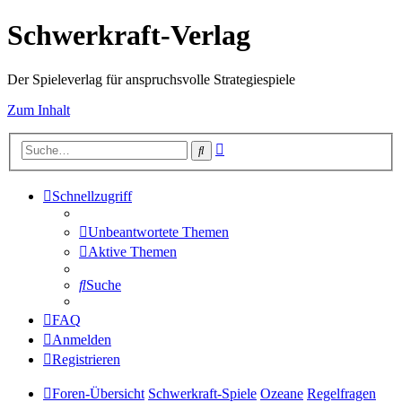
Schwerkraft-Verlag
Der Spieleverlag für anspruchsvolle Strategiespiele
Zum Inhalt
Erweiterte
Suche
Suche
Schnellzugriff
Unbeantwortete Themen
Aktive Themen
Suche
FAQ
Anmelden
Registrieren
Foren-Übersicht
Schwerkraft-Spiele
Ozeane
Regelfragen