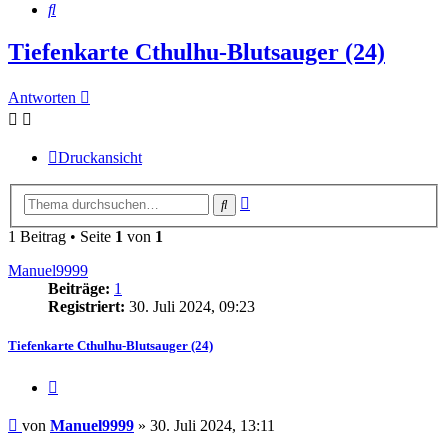
Suche
Tiefenkarte Cthulhu-Blutsauger (24)
Antworten
Druckansicht
Erweiterte
Suche
Suche
1 Beitrag • Seite
1
von
1
Manuel9999
Beiträge:
1
Registriert:
30. Juli 2024, 09:23
Tiefenkarte Cthulhu-Blutsauger (24)
Zitieren
Beitrag
von
Manuel9999
»
30. Juli 2024, 13:11