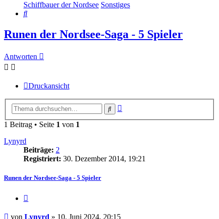
Schiffbauer der Nordsee
Sonstiges
Suche
Runen der Nordsee-Saga - 5 Spieler
Antworten
Druckansicht
Erweiterte
Suche
Suche
1 Beitrag • Seite
1
von
1
Lynyrd
Beiträge:
2
Registriert:
30. Dezember 2014, 19:21
Runen der Nordsee-Saga - 5 Spieler
Zitieren
Beitrag
von
Lynyrd
»
10. Juni 2024, 20:15