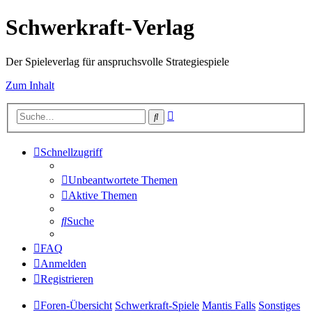
Schwerkraft-Verlag
Der Spieleverlag für anspruchsvolle Strategiespiele
Zum Inhalt
Erweiterte
Suche
Suche
Schnellzugriff
Unbeantwortete Themen
Aktive Themen
Suche
FAQ
Anmelden
Registrieren
Foren-Übersicht
Schwerkraft-Spiele
Mantis Falls
Sonstiges