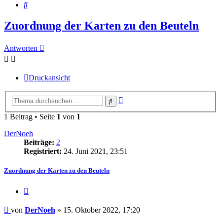
Suche
Zuordnung der Karten zu den Beuteln
Antworten
Druckansicht
Erweiterte
Suche
Suche
1 Beitrag • Seite
1
von
1
DerNoeh
Beiträge:
2
Registriert:
24. Juni 2021, 23:51
Zuordnung der Karten zu den Beuteln
Zitieren
Beitrag
von
DerNoeh
»
15. Oktober 2022, 17:20