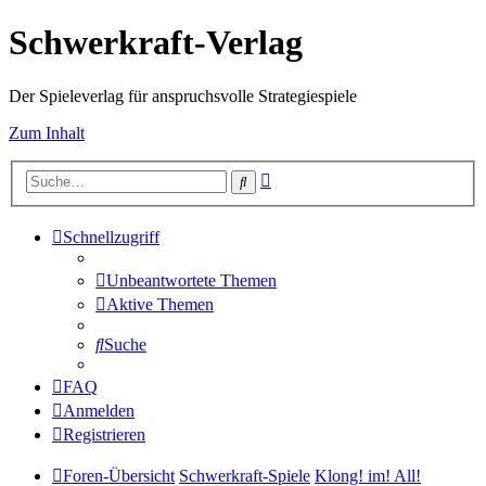
Schwerkraft-Verlag
Der Spieleverlag für anspruchsvolle Strategiespiele
Zum Inhalt
Erweiterte
Suche
Suche
Schnellzugriff
Unbeantwortete Themen
Aktive Themen
Suche
FAQ
Anmelden
Registrieren
Foren-Übersicht
Schwerkraft-Spiele
Klong! im! All!