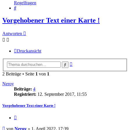
Regelfragen
Suche
Vorgehobener Text einer Karte !
Antworten
Druckansicht
Erweiterte
Suche
Suche
2 Beiträge • Seite
1
von
1
Neroy
Beiträge:
4
Registriert:
12. September 2017, 11:55
Vorgehobener Text einer Karte !
Zitieren
Beitrag
von
Neroy
»
1. April 2022, 17:39