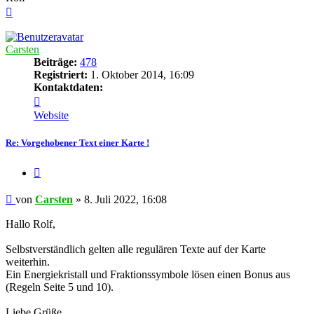
Nach
oben
Carsten
Beiträge:
478
Registriert:
1. Oktober 2014, 16:09
Kontaktdaten:
Kontaktdaten
von
Website
Carsten
Re: Vorgehobener Text einer Karte !
Zitieren
Beitrag
von
Carsten
»
8. Juli 2022, 16:08
Hallo Rolf,
Selbstverständlich gelten alle regulären Texte auf der Karte
weiterhin.
Ein Energiekristall und Fraktionssymbole lösen einen Bonus aus
(Regeln Seite 5 und 10).
Liebe Grüße