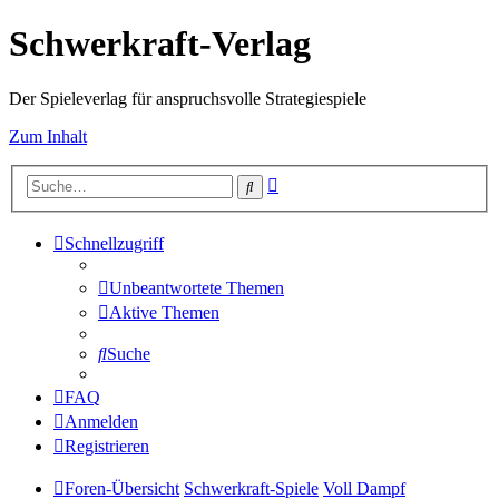
Schwerkraft-Verlag
Der Spieleverlag für anspruchsvolle Strategiespiele
Zum Inhalt
Erweiterte
Suche
Suche
Schnellzugriff
Unbeantwortete Themen
Aktive Themen
Suche
FAQ
Anmelden
Registrieren
Foren-Übersicht
Schwerkraft-Spiele
Voll Dampf