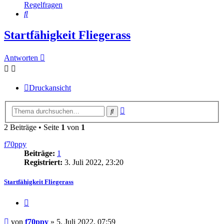
Regelfragen
Suche
Startfähigkeit Fliegerass
Antworten
Druckansicht
Erweiterte
Suche
Suche
2 Beiträge • Seite
1
von
1
f70ppy
Beiträge:
1
Registriert:
3. Juli 2022, 23:20
Startfähigkeit Fliegerass
Zitieren
Beitrag
von
f70ppy
»
5. Juli 2022, 07:59