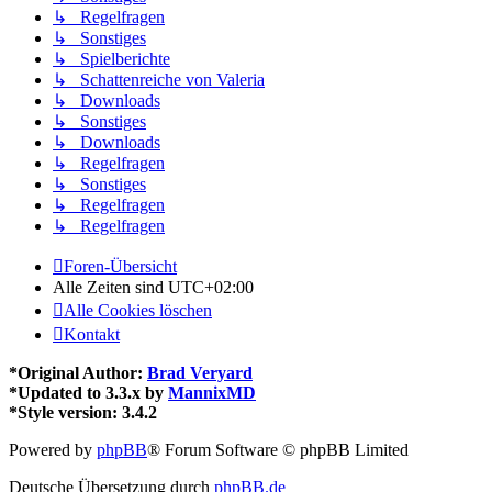
↳ Regelfragen
↳ Sonstiges
↳ Spielberichte
↳ Schattenreiche von Valeria
↳ Downloads
↳ Sonstiges
↳ Downloads
↳ Regelfragen
↳ Sonstiges
↳ Regelfragen
↳ Regelfragen
Foren-Übersicht
Alle Zeiten sind
UTC+02:00
Alle Cookies löschen
Kontakt
*
Original Author:
Brad Veryard
*
Updated to 3.3.x by
MannixMD
*
Style version: 3.4.2
Powered by
phpBB
® Forum Software © phpBB Limited
Deutsche Übersetzung durch
phpBB.de