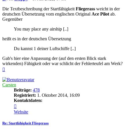
Die Textbeschreibung der Startfähigkeit
Fliegerass
weicht in der
deutschen Übersetzung vom englischen Original
Ace Pilot
ab.
Gegenüber
You may place any airship [..]
heißt es in der deutschen Übersetzung
Du kannst 1 deiner Luftschiffe [..]
Gab's hier eine Anpassung der (auf den ersten Blick stark
wirkenden) Fähigkeit oder war schlicht der Fehlerteufel am Werk?
Nach
oben
Carsten
Beiträge:
478
Registriert:
1. Oktober 2014, 16:09
Kontaktdaten:
Kontaktdaten
von
Website
Carsten
Re: Startfähigkeit Fliegerass