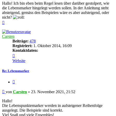
Hallo! Ich bin eben beim Regel lesen über darüber gestolpert, wie
die Lebensmarker hingelegt werden sollen. In der Anleitung steht
absteigend, gemäss den Beispielen wäre es aber aufsteigend, oder
nicht?
Nach
oben
Carsten
Beiträge:
478
Registriert:
1. Oktober 2014, 16:09
Kontaktdaten:
Kontaktdaten
von
Website
Carsten
Re: Lebensmarker
Zitieren
Beitrag
von
Carsten
»
23. November 2021, 21:52
Hallo!
Die Lebenspunktemarker werden in aufsteigener Reihenfolge
ausgelegt. Die Beispiele sind korrekt.
Viel Spaß und viele Ensembles!