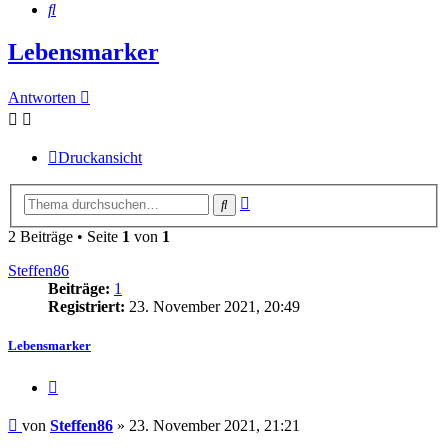
Suche
Lebensmarker
Antworten
Druckansicht
Erweiterte
Suche
Suche
2 Beiträge • Seite
1
von
1
Steffen86
Beiträge:
1
Registriert:
23. November 2021, 20:49
Lebensmarker
Zitieren
Beitrag
von
Steffen86
»
23. November 2021, 21:21