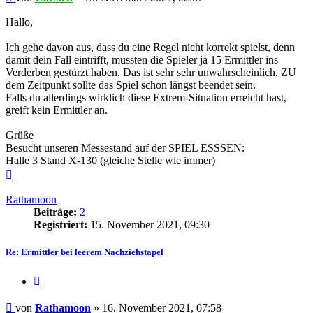
Hallo,
Ich gehe davon aus, dass du eine Regel nicht korrekt spielst, denn
damit dein Fall eintrifft, müssten die Spieler ja 15 Ermittler ins
Verderben gestürzt haben. Das ist sehr sehr unwahrscheinlich. ZU
dem Zeitpunkt sollte das Spiel schon längst beendet sein.
Falls du allerdings wirklich diese Extrem-Situation erreicht hast,
greift kein Ermittler an.
Grüße
Besucht unseren Messestand auf der SPIEL ESSSEN:
Halle 3 Stand X-130 (gleiche Stelle wie immer)
Nach
oben
Rathamoon
Beiträge:
2
Registriert:
15. November 2021, 09:30
Re: Ermittler bei leerem Nachziehstapel
Zitieren
Beitrag
von
Rathamoon
»
16. November 2021, 07:58