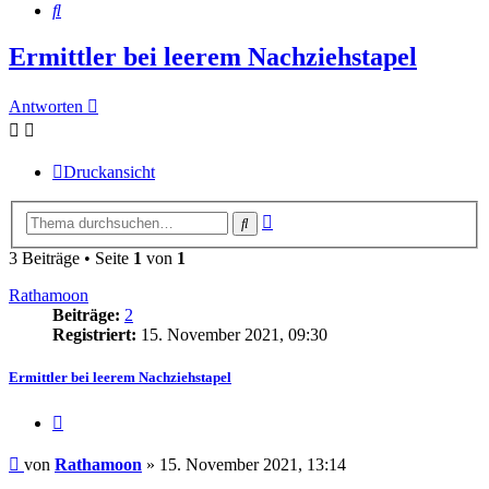
Suche
Ermittler bei leerem Nachziehstapel
Antworten
Druckansicht
Erweiterte
Suche
Suche
3 Beiträge • Seite
1
von
1
Rathamoon
Beiträge:
2
Registriert:
15. November 2021, 09:30
Ermittler bei leerem Nachziehstapel
Zitieren
Beitrag
von
Rathamoon
»
15. November 2021, 13:14