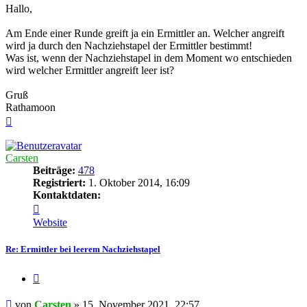
Hallo,
Am Ende einer Runde greift ja ein Ermittler an. Welcher angreift
wird ja durch den Nachziehstapel der Ermittler bestimmt!
Was ist, wenn der Nachziehstapel in dem Moment wo entschieden
wird welcher Ermittler angreift leer ist?
Gruß
Rathamoon
Nach
oben
Carsten
Beiträge:
478
Registriert:
1. Oktober 2014, 16:09
Kontaktdaten:
Kontaktdaten
von
Website
Carsten
Re: Ermittler bei leerem Nachziehstapel
Zitieren
Beitrag
von
Carsten
»
15. November 2021, 22:57