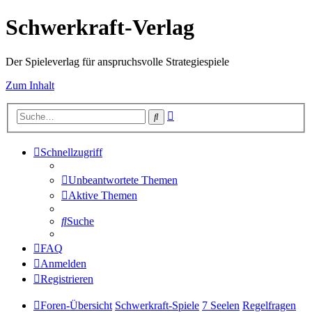
Schwerkraft-Verlag
Der Spieleverlag für anspruchsvolle Strategiespiele
Zum Inhalt
Erweiterte
Suche
Suche
Schnellzugriff
Unbeantwortete Themen
Aktive Themen
Suche
FAQ
Anmelden
Registrieren
Foren-Übersicht
Schwerkraft-Spiele
7 Seelen
Regelfragen