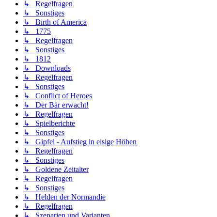
↳ Regelfragen
↳ Sonstiges
↳ Birth of America
↳ 1775
↳ Regelfragen
↳ Sonstiges
↳ 1812
↳ Downloads
↳ Regelfragen
↳ Sonstiges
↳ Conflict of Heroes
↳ Der Bär erwacht!
↳ Regelfragen
↳ Spielberichte
↳ Sonstiges
↳ Gipfel - Aufstieg in eisige Höhen
↳ Regelfragen
↳ Sonstiges
↳ Goldene Zeitalter
↳ Regelfragen
↳ Sonstiges
↳ Helden der Normandie
↳ Regelfragen
↳ Szenarien und Varianten