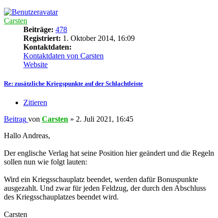
Carsten
Beiträge:
478
Registriert:
1. Oktober 2014, 16:09
Kontaktdaten:
Kontaktdaten von Carsten
Website
Re: zusätzliche Kriegspunkte auf der Schlachtleiste
Zitieren
Beitrag
von
Carsten
»
2. Juli 2021, 16:45
Hallo Andreas,
Der englische Verlag hat seine Position hier geändert und die Regeln
sollen nun wie folgt lauten:
Wird ein Kriegsschauplatz beendet, werden dafür Bonuspunkte
ausgezahlt. Und zwar für jeden Feldzug, der durch den Abschluss
des Kriegsschauplatzes beendet wird.
Carsten