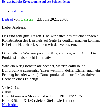
Re: zusätzliche Kriegspunkte auf der Schlachtleiste
Zitieren
Beitrag
von
Carsten
»
23. Juni 2021, 20:08
Lieber Andreas,
Das sind sehr gute Fragen. Und wir hätten das mit einer anderen
Konstellation des Beispiels auf Seite 12 deutlich machen können.
Bei einem Nachdruck werden wir das verbessern.
Du erhältst in Westeuropa nur 2 Kriegspunkte, nicht 2 + 1. Die
Punkte sind also nicht kumulativ.
Wird ein Kriegsschauplatz beendet, werden dafür keine
Bonuspunkte ausgezahlt (außer wenn mit deiner Einheit auch ein
Feldzug beendet wurde). Bonuspunkte also nur für das aktive
Beenden eines Feldzugs.
Viele Grüße
Carsten
Besucht unseren Messestand auf der SPIEL ESSSEN:
Halle 3 Stand X-130 (gleiche Stelle wie immer)
Nach oben