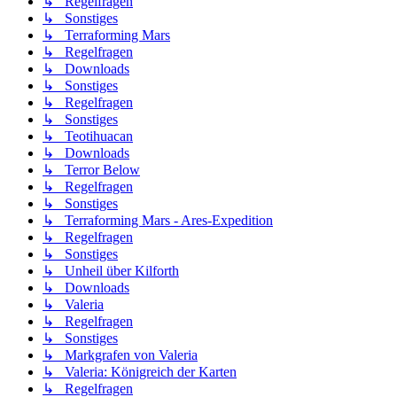
↳ Regelfragen
↳ Sonstiges
↳ Terraforming Mars
↳ Regelfragen
↳ Downloads
↳ Sonstiges
↳ Regelfragen
↳ Sonstiges
↳ Teotihuacan
↳ Downloads
↳ Terror Below
↳ Regelfragen
↳ Sonstiges
↳ Terraforming Mars - Ares-Expedition
↳ Regelfragen
↳ Sonstiges
↳ Unheil über Kilforth
↳ Downloads
↳ Valeria
↳ Regelfragen
↳ Sonstiges
↳ Markgrafen von Valeria
↳ Valeria: Königreich der Karten
↳ Regelfragen