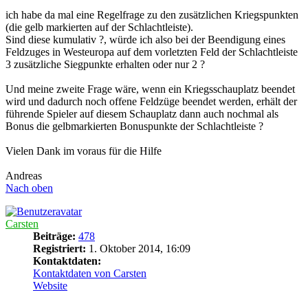
ich habe da mal eine Regelfrage zu den zusätzlichen Kriegspunkten
(die gelb markierten auf der Schlachtleiste).
Sind diese kumulativ ?, würde ich also bei der Beendigung eines
Feldzuges in Westeuropa auf dem vorletzten Feld der Schlachtleiste
3 zusätzliche Siegpunkte erhalten oder nur 2 ?
Und meine zweite Frage wäre, wenn ein Kriegsschauplatz beendet
wird und dadurch noch offene Feldzüge beendet werden, erhält der
führende Spieler auf diesem Schauplatz dann auch nochmal als
Bonus die gelbmarkierten Bonuspunkte der Schlachtleiste ?
Vielen Dank im voraus für die Hilfe
Andreas
Nach oben
Carsten
Beiträge:
478
Registriert:
1. Oktober 2014, 16:09
Kontaktdaten:
Kontaktdaten von Carsten
Website