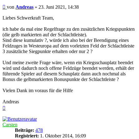
Beitrag
von
Andreas
»
23. Juni 2021, 14:38
Liebes Schwerkraft Team,
ich habe da mal eine Regelfrage zu den zusätzlichen Kriegspunkten
(die gelb markierten auf der Schlachtleiste).
Sind diese kumulativ ?, würde ich also bei der Beendigung eines
Feldzuges in Westeuropa auf dem vorletzten Feld der Schlachtleiste
3 zusätzliche Siegpunkte erhalten oder nur 2 ?
Und meine zweite Frage wäre, wenn ein Kriegsschauplatz beendet
wird und dadurch noch offene Feldzüge beendet werden, erhält der
führende Spieler auf diesem Schauplatz dann auch nochmal als
Bonus die gelbmarkierten Bonuspunkte der Schlachtleiste ?
Vielen Dank im voraus für die Hilfe
Andreas
Nach
oben
Carsten
Beiträge:
478
Registriert:
1. Oktober 2014, 16:09