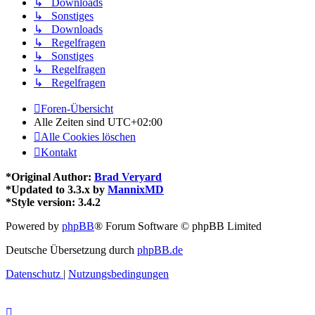
↳ Downloads
↳ Sonstiges
↳ Downloads
↳ Regelfragen
↳ Sonstiges
↳ Regelfragen
↳ Regelfragen
Foren-Übersicht
Alle Zeiten sind
UTC+02:00
Alle Cookies löschen
Kontakt
*
Original Author:
Brad Veryard
*
Updated to 3.3.x by
MannixMD
*
Style version: 3.4.2
Powered by
phpBB
® Forum Software © phpBB Limited
Deutsche Übersetzung durch
phpBB.de
Datenschutz
|
Nutzungsbedingungen