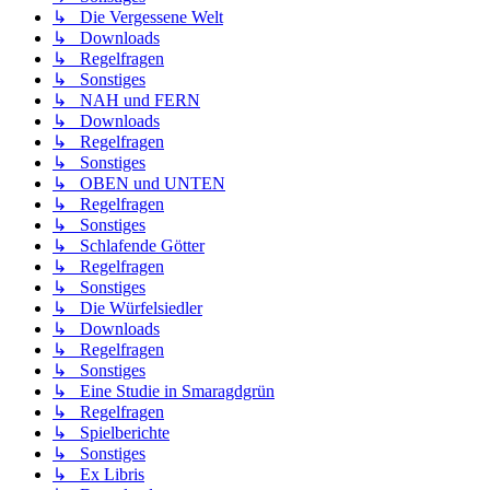
↳ Die Vergessene Welt
↳ Downloads
↳ Regelfragen
↳ Sonstiges
↳ NAH und FERN
↳ Downloads
↳ Regelfragen
↳ Sonstiges
↳ OBEN und UNTEN
↳ Regelfragen
↳ Sonstiges
↳ Schlafende Götter
↳ Regelfragen
↳ Sonstiges
↳ Die Würfelsiedler
↳ Downloads
↳ Regelfragen
↳ Sonstiges
↳ Eine Studie in Smaragdgrün
↳ Regelfragen
↳ Spielberichte
↳ Sonstiges
↳ Ex Libris