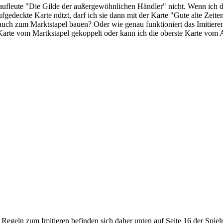
 Kaufleute "Die Gilde der außergewöhnlichen Händler" nicht. Wenn ich d
gedeckte Karte nützt, darf ich sie dann mit der Karte "Gute alte Zeite
s auch zum Marktstapel bauen? Oder wie genau funktioniert das Imitiere
Karte vom Martkstapel gekoppelt oder kann ich die oberste Karte vom 
egeln zum Imitieren befinden sich daher unten auf Seite 16 der Spielr