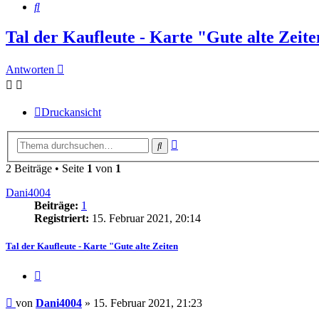
Suche
Tal der Kaufleute - Karte "Gute alte Zeite
Antworten
Druckansicht
Erweiterte
Suche
Suche
2 Beiträge • Seite
1
von
1
Dani4004
Beiträge:
1
Registriert:
15. Februar 2021, 20:14
Tal der Kaufleute - Karte "Gute alte Zeiten
Zitieren
Beitrag
von
Dani4004
»
15. Februar 2021, 21:23