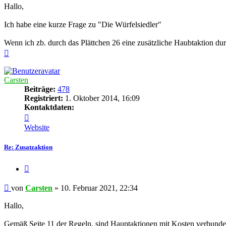
Hallo,
Ich habe eine kurze Frage zu "Die Würfelsiedler"
Wenn ich zb. durch das Plättchen 26 eine zusätzliche Haubtaktion du
Nach
oben
Carsten
Beiträge:
478
Registriert:
1. Oktober 2014, 16:09
Kontaktdaten:
Kontaktdaten
von
Website
Carsten
Re: Zusatzaktion
Zitieren
Beitrag
von
Carsten
»
10. Februar 2021, 22:34
Hallo,
Gemäß Seite 11 der Regeln, sind Hauptaktionen mit Kosten verbunden,