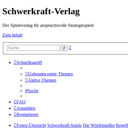
Schwerkraft-Verlag
Der Spieleverlag für anspruchsvolle Strategiespiele
Zum Inhalt
Erweiterte
Suche
Suche
Schnellzugriff
Unbeantwortete Themen
Aktive Themen
Suche
FAQ
Anmelden
Registrieren
Foren-Übersicht
Schwerkraft-Spiele
Die Würfelsiedler
Regelf