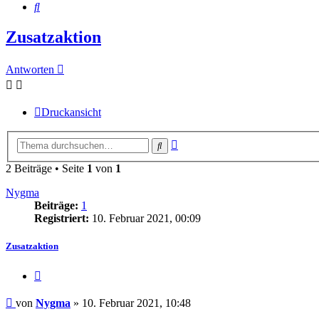
Suche
Zusatzaktion
Antworten
Druckansicht
Erweiterte
Suche
Suche
2 Beiträge • Seite
1
von
1
Nygma
Beiträge:
1
Registriert:
10. Februar 2021, 00:09
Zusatzaktion
Zitieren
Beitrag
von
Nygma
»
10. Februar 2021, 10:48