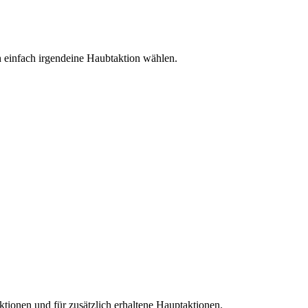
h einfach irgendeine Haubtaktion wählen.
tionen und für zusätzlich erhaltene Hauptaktionen.