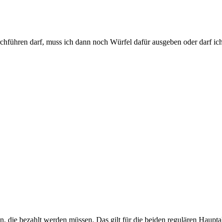
rchführen darf, muss ich dann noch Würfel dafür ausgeben oder darf ic
 die bezahlt werden müssen. Das gilt für die beiden regulären Hauptak