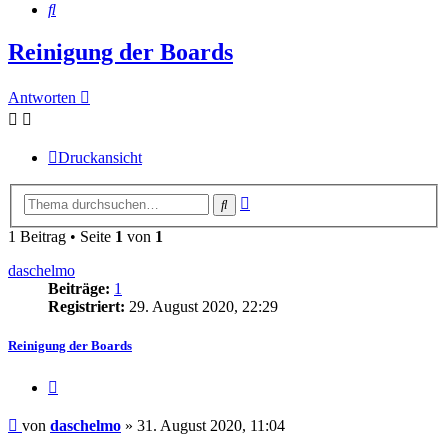
Suche
Reinigung der Boards
Antworten
Druckansicht
Erweiterte
Suche
Suche
1 Beitrag • Seite
1
von
1
daschelmo
Beiträge:
1
Registriert:
29. August 2020, 22:29
Reinigung der Boards
Zitieren
Beitrag
von
daschelmo
»
31. August 2020, 11:04