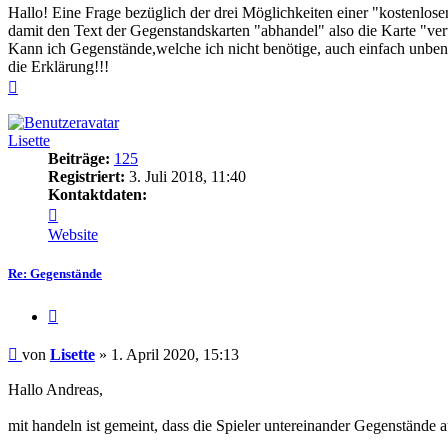
Hallo! Eine Frage bezüglich der drei Möglichkeiten einer "kostenlose
damit den Text der Gegenstandskarten "abhandel" also die Karte "ve
Kann ich Gegenstände,welche ich nicht benötige, auch einfach unben
die Erklärung!!!
Nach
oben
Lisette
Beiträge:
125
Registriert:
3. Juli 2018, 11:40
Kontaktdaten:
Kontaktdaten
von
Website
Lisette
Re: Gegenstände
Zitieren
Beitrag
von
Lisette
»
1. April 2020, 15:13
Hallo Andreas,
mit handeln ist gemeint, dass die Spieler untereinander Gegenstände 