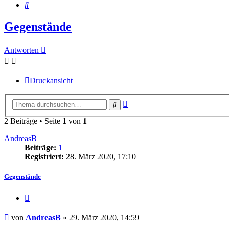
Suche
Gegenstände
Antworten
Druckansicht
Erweiterte
Suche
Suche
2 Beiträge • Seite
1
von
1
AndreasB
Beiträge:
1
Registriert:
28. März 2020, 17:10
Gegenstände
Zitieren
Beitrag
von
AndreasB
»
29. März 2020, 14:59