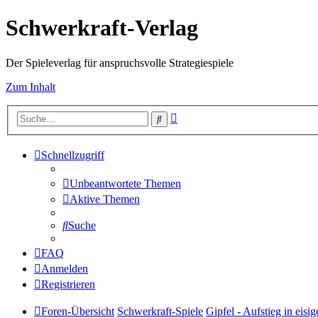
Schwerkraft-Verlag
Der Spieleverlag für anspruchsvolle Strategiespiele
Zum Inhalt
Erweiterte
Suche
Suche
Schnellzugriff
Unbeantwortete Themen
Aktive Themen
Suche
FAQ
Anmelden
Registrieren
Foren-Übersicht
Schwerkraft-Spiele
Gipfel - Aufstieg in eis