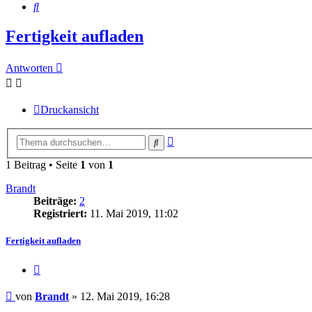
Suche
Fertigkeit aufladen
Antworten
Druckansicht
Erweiterte
Suche
Suche
1 Beitrag • Seite
1
von
1
Brandt
Beiträge:
2
Registriert:
11. Mai 2019, 11:02
Fertigkeit aufladen
Zitieren
Beitrag
von
Brandt
»
12. Mai 2019, 16:28