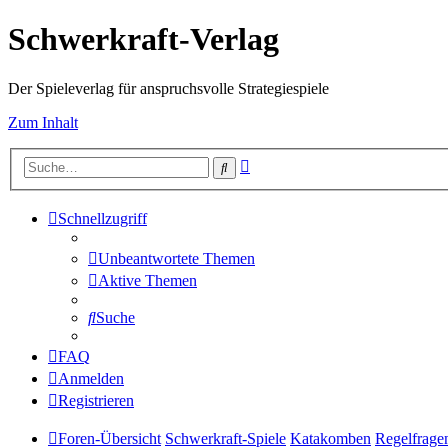
Schwerkraft-Verlag
Der Spieleverlag für anspruchsvolle Strategiespiele
Zum Inhalt
Erweiterte
Suche
Suche
Schnellzugriff
Unbeantwortete Themen
Aktive Themen
Suche
FAQ
Anmelden
Registrieren
Foren-Übersicht
Schwerkraft-Spiele
Katakomben
Regelfrage