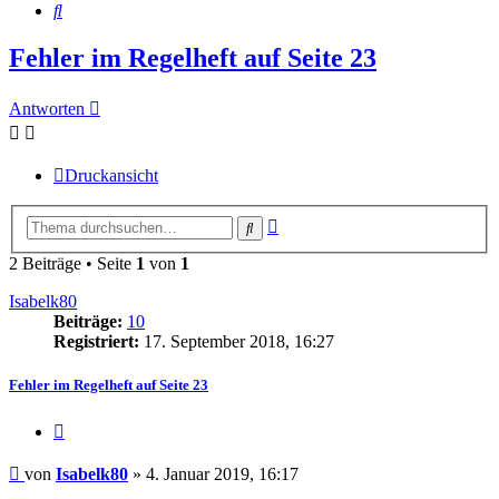
Suche
Fehler im Regelheft auf Seite 23
Antworten
Druckansicht
Erweiterte
Suche
Suche
2 Beiträge • Seite
1
von
1
Isabelk80
Beiträge:
10
Registriert:
17. September 2018, 16:27
Fehler im Regelheft auf Seite 23
Zitieren
Beitrag
von
Isabelk80
»
4. Januar 2019, 16:17