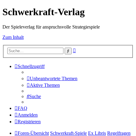
Schwerkraft-Verlag
Der Spieleverlag für anspruchsvolle Strategiespiele
Zum Inhalt
Erweiterte
Suche
Suche
Schnellzugriff
Unbeantwortete Themen
Aktive Themen
Suche
FAQ
Anmelden
Registrieren
Foren-Übersicht
Schwerkraft-Spiele
Ex Libris
Regelfragen