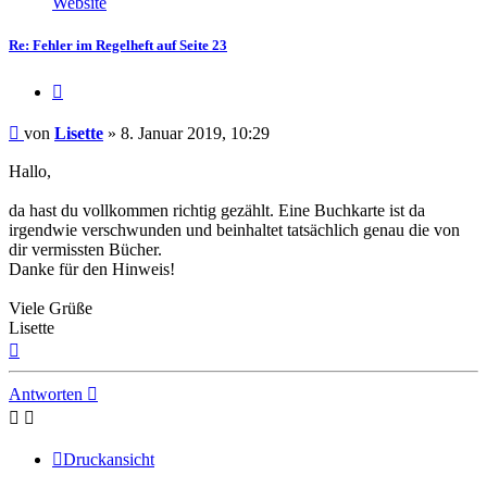
Website
Lisette
Re: Fehler im Regelheft auf Seite 23
Zitieren
Beitrag
von
Lisette
»
8. Januar 2019, 10:29
Hallo,
da hast du vollkommen richtig gezählt. Eine Buchkarte ist da
irgendwie verschwunden und beinhaltet tatsächlich genau die von
dir vermissten Bücher.
Danke für den Hinweis!
Viele Grüße
Lisette
Nach
oben
Antworten
Druckansicht