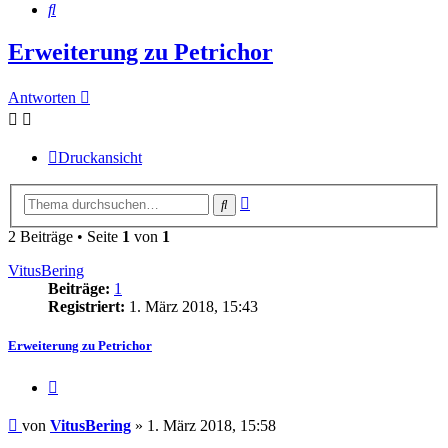
Suche
Erweiterung zu Petrichor
Antworten
Druckansicht
Erweiterte
Suche
Suche
2 Beiträge • Seite
1
von
1
VitusBering
Beiträge:
1
Registriert:
1. März 2018, 15:43
Erweiterung zu Petrichor
Zitieren
Beitrag
von
VitusBering
»
1. März 2018, 15:58