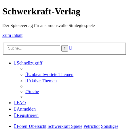
Schwerkraft-Verlag
Der Spieleverlag für anspruchsvolle Strategiespiele
Zum Inhalt
Erweiterte
Suche
Suche
Schnellzugriff
Unbeantwortete Themen
Aktive Themen
Suche
FAQ
Anmelden
Registrieren
Foren-Übersicht
Schwerkraft-Spiele
Petrichor
Sonstiges