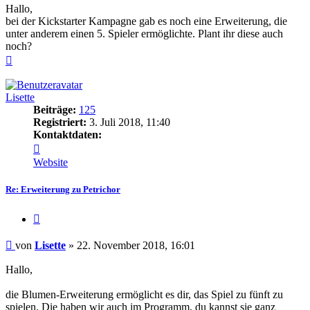
Hallo,
bei der Kickstarter Kampagne gab es noch eine Erweiterung, die
unter anderem einen 5. Spieler ermöglichte. Plant ihr diese auch
noch?
Nach
oben
Lisette
Beiträge:
125
Registriert:
3. Juli 2018, 11:40
Kontaktdaten:
Kontaktdaten
von
Website
Lisette
Re: Erweiterung zu Petrichor
Zitieren
Beitrag
von
Lisette
»
22. November 2018, 16:01
Hallo,
die Blumen-Erweiterung ermöglicht es dir, das Spiel zu fünft zu
spielen. Die haben wir auch im Programm, du kannst sie ganz