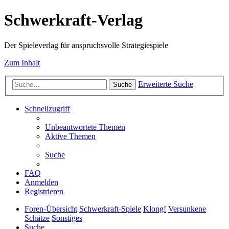
Schwerkraft-Verlag
Der Spieleverlag für anspruchsvolle Strategiespiele
Zum Inhalt
Erweiterte Suche
Suche
Schnellzugriff
Unbeantwortete Themen
Aktive Themen
Suche
FAQ
Anmelden
Registrieren
Foren-Übersicht
Schwerkraft-Spiele
Klong!
Versunkene
Schätze
Sonstiges
Suche