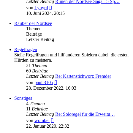
Letzter Beitrag
Runen der Nordsee-Saga - 5 Sp…
Neuester
von
Lynyrd
Beitrag
10. Juni 2024, 20:15
Räuber der Nordsee
Themen
Beiträge
Letzter Beitrag
Regelfragen
Stelle Regelfragen und hilf anderen Spielern dabei, die ersten
Hürden zu meistern.
21
Themen
60
Beiträge
Letzter Beitrag
Re: Kartenstichwort: Fremder
Neuester
von
pauli3105
Beitrag
28. Dezember 2022, 16:03
Sonstiges
4
Themen
11
Beiträge
Letzter Beitrag
Re: Soloregel für die Erweitu…
Neuester
von
wombel
Beitrag
22. Januar 2020, 22:32