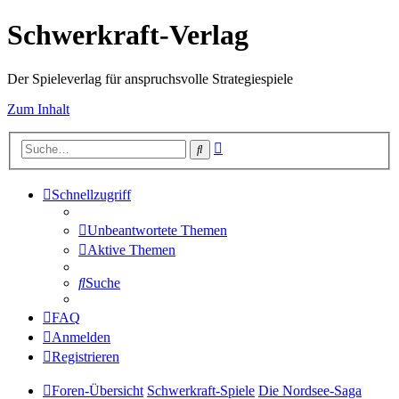
Schwerkraft-Verlag
Der Spieleverlag für anspruchsvolle Strategiespiele
Zum Inhalt
Erweiterte
Suche
Suche
Schnellzugriff
Unbeantwortete Themen
Aktive Themen
Suche
FAQ
Anmelden
Registrieren
Foren-Übersicht
Schwerkraft-Spiele
Die Nordsee-Saga