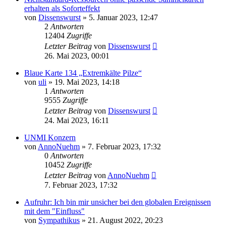
erhalten als Soforteffekt
von
Dissenswurst
»
5. Januar 2023, 12:47
2
Antworten
12404
Zugriffe
Letzter Beitrag
von
Dissenswurst
26. Mai 2023, 00:01
Blaue Karte 134 „Extremkälte Pilze“
von
uli
»
19. Mai 2023, 14:18
1
Antworten
9555
Zugriffe
Letzter Beitrag
von
Dissenswurst
24. Mai 2023, 16:11
UNMI Konzern
von
AnnoNuehm
»
7. Februar 2023, 17:32
0
Antworten
10452
Zugriffe
Letzter Beitrag
von
AnnoNuehm
7. Februar 2023, 17:32
Aufruhr: Ich bin mir unsicher bei den globalen Ereignissen
mit dem "Einfluss"
von
Sympathikus
»
21. August 2022, 20:23