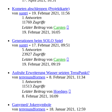
17. April 2021, 16:51
Kometen abschleppen (Projektkarte)
von
suntri
»
19. Februar 2021, 11:56
1
Antworten
11769
Zugriffe
Letzter Beitrag
von
Carsten
19. Februar 2021, 16:05
Generationen beim SOLO Spiel
von
suntri
»
17. Februar 2021, 09:51
5
Antworten
23927
Zugriffe
Letzter Beitrag
von
Carsten
19. Februar 2021, 09:19
Aufruhr Erweiterung Wasser setzten TerraPunkt?
von
terrenundformen
»
8. Februar 2021, 11:34
1
Antworten
11513
Zugriffe
Letzter Beitrag
von
Hoedges
8. Februar 2021, 16:09
Ganymed/ Jokersymbole
von
terrenundformen
»
18. Januar 2021, 12:59