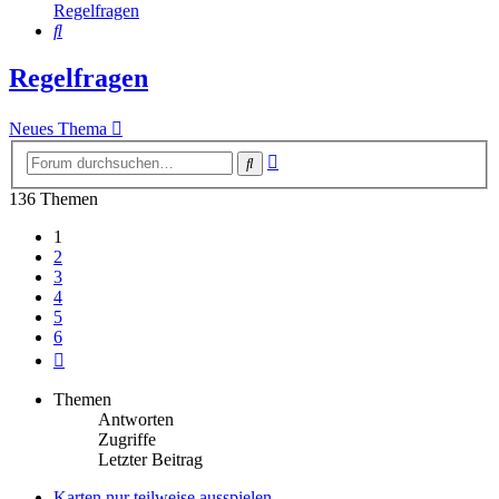
Regelfragen
Suche
Regelfragen
Neues Thema
Erweiterte
Suche
Suche
136 Themen
1
2
3
4
5
6
Nächste
Themen
Antworten
Zugriffe
Letzter Beitrag
Karten nur teilweise ausspielen