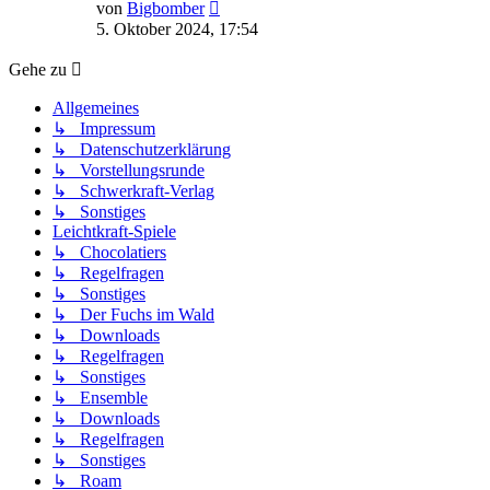
Neuester
von
Bigbomber
Beitrag
5. Oktober 2024, 17:54
Gehe zu
Allgemeines
↳ Impressum
↳ Datenschutzerklärung
↳ Vorstellungsrunde
↳ Schwerkraft-Verlag
↳ Sonstiges
Leichtkraft-Spiele
↳ Chocolatiers
↳ Regelfragen
↳ Sonstiges
↳ Der Fuchs im Wald
↳ Downloads
↳ Regelfragen
↳ Sonstiges
↳ Ensemble
↳ Downloads
↳ Regelfragen
↳ Sonstiges
↳ Roam