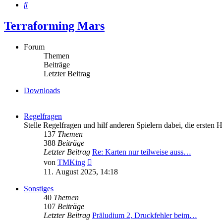
Suche
Terraforming Mars
Forum
Themen
Beiträge
Letzter Beitrag
Downloads
Regelfragen
Stelle Regelfragen und hilf anderen Spielern dabei, die ersten 
137
Themen
388
Beiträge
Letzter Beitrag
Re: Karten nur teilweise auss…
Neuester
von
TMKing
Beitrag
11. August 2025, 14:18
Sonstiges
40
Themen
107
Beiträge
Letzter Beitrag
Präludium 2, Druckfehler beim…