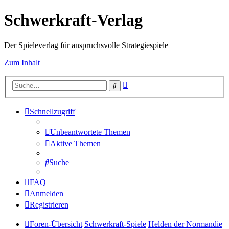
Schwerkraft-Verlag
Der Spieleverlag für anspruchsvolle Strategiespiele
Zum Inhalt
Erweiterte
Suche
Suche
Schnellzugriff
Unbeantwortete Themen
Aktive Themen
Suche
FAQ
Anmelden
Registrieren
Foren-Übersicht
Schwerkraft-Spiele
Helden der Normandie