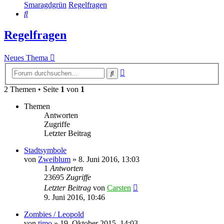
Smaragdgrün
Regelfragen
Suche
Regelfragen
Neues Thema
Erweiterte
Suche
Suche
2 Themen • Seite
1
von
1
Themen
Antworten
Zugriffe
Letzter Beitrag
Stadtsymbole
von
Zweiblum
»
8. Juni 2016, 13:03
1
Antworten
23695
Zugriffe
Letzter Beitrag
von
Carsten
9. Juni 2016, 10:46
Zombies / Leopold
von
timo
»
19. Oktober 2015, 14:03