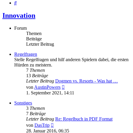
Suche
Innovation
Forum
Themen
Beiträge
Letzter Beitrag
Regelfragen
Stelle Regelfragen und hilf anderen Spielern dabei, die ersten
Hürden zu meistern.
7
Themen
13
Beiträge
Letzter Beitrag
Dogmen vs. Resorts - Was hat …
Neuester
von
AustinPowers
Beitrag
1. September 2021, 14:11
Sonstiges
3
Themen
7
Beiträge
Letzter Beitrag
Re: Regelbuch in PDF Format
Neuester
von
DasTrip
Beitrag
28. Januar 2016, 06:35