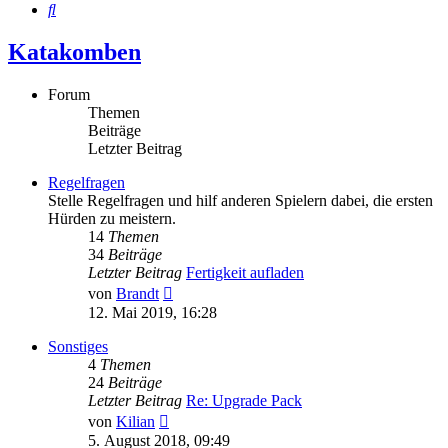
Suche
Katakomben
Forum
Themen
Beiträge
Letzter Beitrag
Regelfragen
Stelle Regelfragen und hilf anderen Spielern dabei, die ersten
Hürden zu meistern.
14
Themen
34
Beiträge
Letzter Beitrag
Fertigkeit aufladen
Neuester
von
Brandt
Beitrag
12. Mai 2019, 16:28
Sonstiges
4
Themen
24
Beiträge
Letzter Beitrag
Re: Upgrade Pack
Neuester
von
Kilian
Beitrag
5. August 2018, 09:49