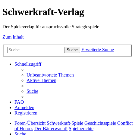
Schwerkraft-Verlag
Der Spieleverlag für anspruchsvolle Strategiespiele
Zum Inhalt
Erweiterte Suche
Suche
Schnellzugriff
Unbeantwortete Themen
Aktive Themen
Suche
FAQ
Anmelden
Registrieren
Foren-Übersicht
Schwerkraft-Spiele
Geschichtsspiele
Conflict
of Heroes
Der Bär erwacht!
Spielberichte
Suche