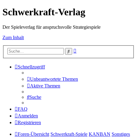
Schwerkraft-Verlag
Der Spieleverlag für anspruchsvolle Strategiespiele
Zum Inhalt
Erweiterte
Suche
Suche
Schnellzugriff
Unbeantwortete Themen
Aktive Themen
Suche
FAQ
Anmelden
Registrieren
Foren-Übersicht
Schwerkraft-Spiele
KANBAN
Sonstiges