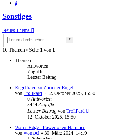
Suche
Sonstiges
Neues Thema
Erweiterte
Suche
Suche
10 Themen • Seite
1
von
1
Themen
Antworten
Zugriffe
Letzter Beitrag
Regelfrage zu Zorn der Engel
von
TrollPard
»
12. Oktober 2025, 15:50
0
Antworten
3444
Zugriffe
Letzter Beitrag
von
TrollPard
12. Oktober 2025, 15:50
Warps Edge - Powertoken Hammer
von
wombel
»
30. März 2024, 14:19
1
Antworten