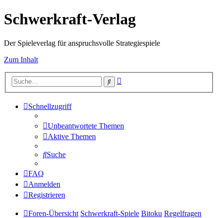
Schwerkraft-Verlag
Der Spieleverlag für anspruchsvolle Strategiespiele
Zum Inhalt
Erweiterte
Suche
Suche
Schnellzugriff
Unbeantwortete Themen
Aktive Themen
Suche
FAQ
Anmelden
Registrieren
Foren-Übersicht
Schwerkraft-Spiele
Bitoku
Regelfragen