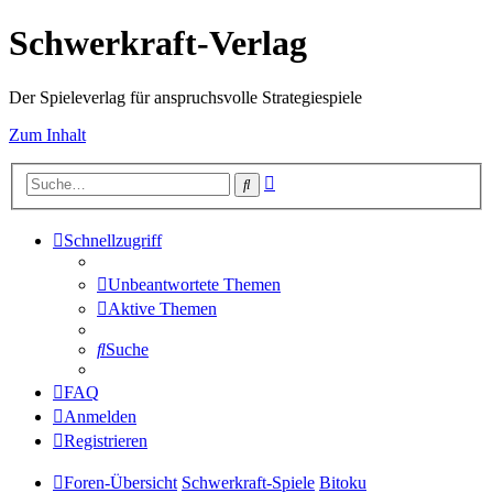
Schwerkraft-Verlag
Der Spieleverlag für anspruchsvolle Strategiespiele
Zum Inhalt
Erweiterte
Suche
Suche
Schnellzugriff
Unbeantwortete Themen
Aktive Themen
Suche
FAQ
Anmelden
Registrieren
Foren-Übersicht
Schwerkraft-Spiele
Bitoku