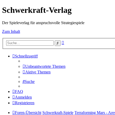
Schwerkraft-Verlag
Der Spieleverlag für anspruchsvolle Strategiespiele
Zum Inhalt
Erweiterte
Suche
Suche
Schnellzugriff
Unbeantwortete Themen
Aktive Themen
Suche
FAQ
Anmelden
Registrieren
Foren-Übersicht
Schwerkraft-Spiele
Terraforming Mars - Are