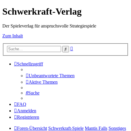
Schwerkraft-Verlag
Der Spieleverlag für anspruchsvolle Strategiespiele
Zum Inhalt
Erweiterte
Suche
Suche
Schnellzugriff
Unbeantwortete Themen
Aktive Themen
Suche
FAQ
Anmelden
Registrieren
Foren-Übersicht
Schwerkraft-Spiele
Mantis Falls
Sonstiges