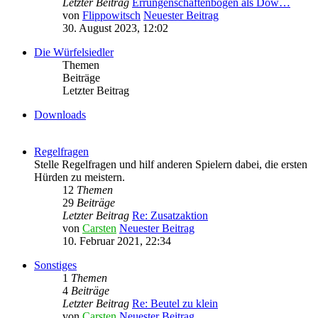
Letzter Beitrag
Errungenschaftenbogen als Dow…
von
Flippowitsch
Neuester Beitrag
30. August 2023, 12:02
Die Würfelsiedler
Themen
Beiträge
Letzter Beitrag
Downloads
Regelfragen
Stelle Regelfragen und hilf anderen Spielern dabei, die ersten
Hürden zu meistern.
12
Themen
29
Beiträge
Letzter Beitrag
Re: Zusatzaktion
von
Carsten
Neuester Beitrag
10. Februar 2021, 22:34
Sonstiges
1
Themen
4
Beiträge
Letzter Beitrag
Re: Beutel zu klein
von
Carsten
Neuester Beitrag