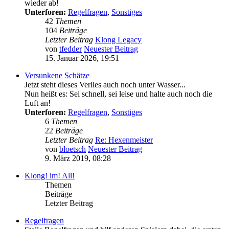
wieder ab!
Unterforen:
Regelfragen
,
Sonstiges
42
Themen
104
Beiträge
Letzter Beitrag
Klong Legacy
von
tfedder
Neuester Beitrag
15. Januar 2026, 19:51
Versunkene Schätze
Jetzt steht dieses Verlies auch noch unter Wasser...
Nun heißt es: Sei schnell, sei leise und halte auch noch die
Luft an!
Unterforen:
Regelfragen
,
Sonstiges
6
Themen
22
Beiträge
Letzter Beitrag
Re: Hexenmeister
von
bloetsch
Neuester Beitrag
9. März 2019, 08:28
Klong! im! All!
Themen
Beiträge
Letzter Beitrag
Regelfragen