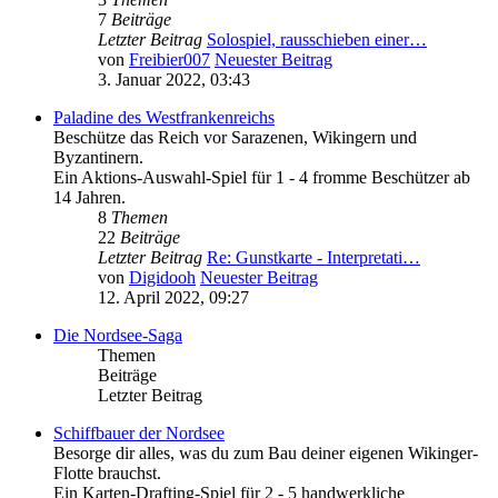
7
Beiträge
Letzter Beitrag
Solospiel, rausschieben einer…
von
Freibier007
Neuester Beitrag
3. Januar 2022, 03:43
Paladine des Westfrankenreichs
Beschütze das Reich vor Sarazenen, Wikingern und
Byzantinern.
Ein Aktions-Auswahl-Spiel für 1 - 4 fromme Beschützer ab
14 Jahren.
8
Themen
22
Beiträge
Letzter Beitrag
Re: Gunstkarte - Interpretati…
von
Digidooh
Neuester Beitrag
12. April 2022, 09:27
Die Nordsee-Saga
Themen
Beiträge
Letzter Beitrag
Schiffbauer der Nordsee
Besorge dir alles, was du zum Bau deiner eigenen Wikinger-
Flotte brauchst.
Ein Karten-Drafting-Spiel für 2 - 5 handwerkliche