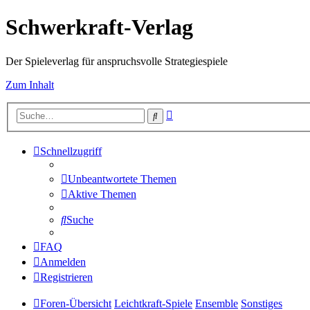
Schwerkraft-Verlag
Der Spieleverlag für anspruchsvolle Strategiespiele
Zum Inhalt
Erweiterte
Suche
Suche
Schnellzugriff
Unbeantwortete Themen
Aktive Themen
Suche
FAQ
Anmelden
Registrieren
Foren-Übersicht
Leichtkraft-Spiele
Ensemble
Sonstiges