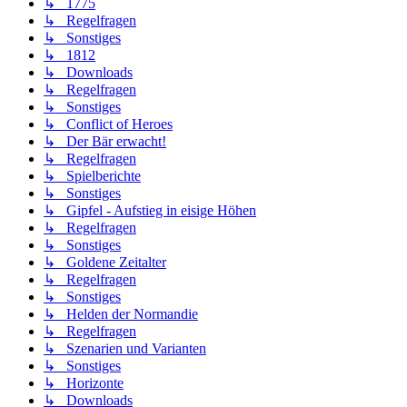
↳ 1775
↳ Regelfragen
↳ Sonstiges
↳ 1812
↳ Downloads
↳ Regelfragen
↳ Sonstiges
↳ Conflict of Heroes
↳ Der Bär erwacht!
↳ Regelfragen
↳ Spielberichte
↳ Sonstiges
↳ Gipfel - Aufstieg in eisige Höhen
↳ Regelfragen
↳ Sonstiges
↳ Goldene Zeitalter
↳ Regelfragen
↳ Sonstiges
↳ Helden der Normandie
↳ Regelfragen
↳ Szenarien und Varianten
↳ Sonstiges
↳ Horizonte
↳ Downloads