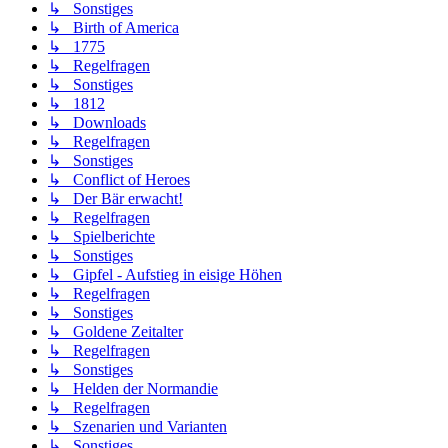
↳ Sonstiges
↳ Birth of America
↳ 1775
↳ Regelfragen
↳ Sonstiges
↳ 1812
↳ Downloads
↳ Regelfragen
↳ Sonstiges
↳ Conflict of Heroes
↳ Der Bär erwacht!
↳ Regelfragen
↳ Spielberichte
↳ Sonstiges
↳ Gipfel - Aufstieg in eisige Höhen
↳ Regelfragen
↳ Sonstiges
↳ Goldene Zeitalter
↳ Regelfragen
↳ Sonstiges
↳ Helden der Normandie
↳ Regelfragen
↳ Szenarien und Varianten
↳ Sonstiges