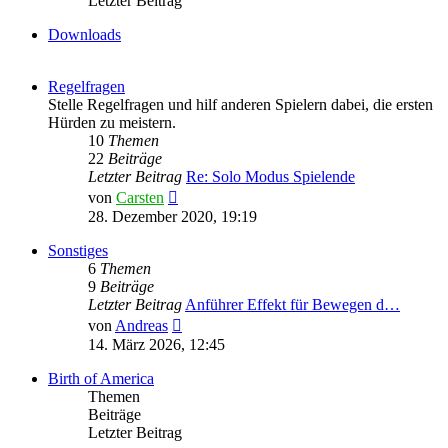
Letzter Beitrag
Downloads
Regelfragen
Stelle Regelfragen und hilf anderen Spielern dabei, die ersten
Hürden zu meistern.
10
Themen
22
Beiträge
Letzter Beitrag
Re: Solo Modus Spielende
Neuester
von
Carsten
Beitrag
28. Dezember 2020, 19:19
Sonstiges
6
Themen
9
Beiträge
Letzter Beitrag
Anführer Effekt für Bewegen d…
Neuester
von
Andreas
Beitrag
14. März 2026, 12:45
Birth of America
Themen
Beiträge
Letzter Beitrag