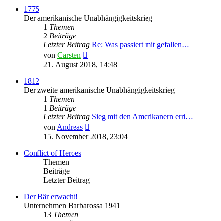
1775
Der amerikanische Unabhängigkeitskrieg
1
Themen
2
Beiträge
Letzter Beitrag
Re: Was passiert mit gefallen…
Neuester
von
Carsten
Beitrag
21. August 2018, 14:48
1812
Der zweite amerikanische Unabhängigkeitskrieg
1
Themen
1
Beiträge
Letzter Beitrag
Sieg mit den Amerikanern erri…
Neuester
von
Andreas
Beitrag
15. November 2018, 23:04
Conflict of Heroes
Themen
Beiträge
Letzter Beitrag
Der Bär erwacht!
Unternehmen Barbarossa 1941
13
Themen