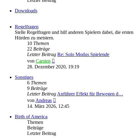
Letzter Beitrag
Downloads
Regelfragen
Stelle Regelfragen und hilf anderen Spielern dabei, die ersten
Hürden zu meistern.
10
Themen
22
Beiträge
Letzter Beitrag
Re: Solo Modus Spielende
Neuester
von
Carsten
Beitrag
28. Dezember 2020, 19:19
Sonstiges
6
Themen
9
Beiträge
Letzter Beitrag
Anführer Effekt für Bewegen d…
Neuester
von
Andreas
Beitrag
14. März 2026, 12:45
Birth of America
Themen
Beiträge
Letzter Beitrag