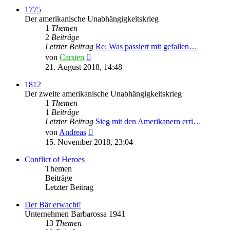
1775
Der amerikanische Unabhängigkeitskrieg
1
Themen
2
Beiträge
Letzter Beitrag
Re: Was passiert mit gefallen…
Neuester
von
Carsten
Beitrag
21. August 2018, 14:48
1812
Der zweite amerikanische Unabhängigkeitskrieg
1
Themen
1
Beiträge
Letzter Beitrag
Sieg mit den Amerikanern erri…
Neuester
von
Andreas
Beitrag
15. November 2018, 23:04
Conflict of Heroes
Themen
Beiträge
Letzter Beitrag
Der Bär erwacht!
Unternehmen Barbarossa 1941
13
Themen