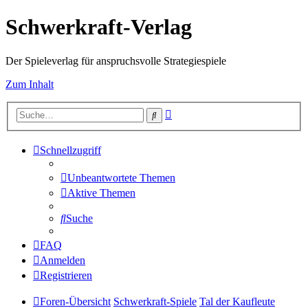
Schwerkraft-Verlag
Der Spieleverlag für anspruchsvolle Strategiespiele
Zum Inhalt
Erweiterte
Suche
Suche
Schnellzugriff
Unbeantwortete Themen
Aktive Themen
Suche
FAQ
Anmelden
Registrieren
Foren-Übersicht
Schwerkraft-Spiele
Tal der Kaufleute