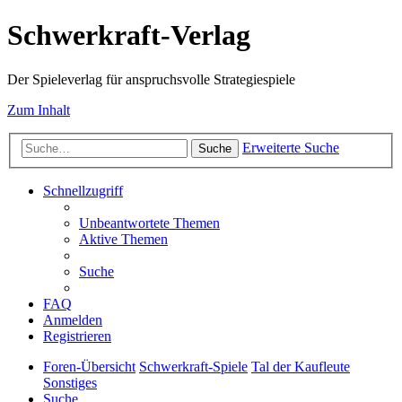
Schwerkraft-Verlag
Der Spieleverlag für anspruchsvolle Strategiespiele
Zum Inhalt
Erweiterte Suche
Suche
Schnellzugriff
Unbeantwortete Themen
Aktive Themen
Suche
FAQ
Anmelden
Registrieren
Foren-Übersicht
Schwerkraft-Spiele
Tal der Kaufleute
Sonstiges
Suche