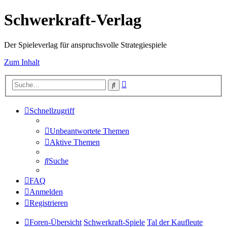
Schwerkraft-Verlag
Der Spieleverlag für anspruchsvolle Strategiespiele
Zum Inhalt
Erweiterte
Suche
Suche
Schnellzugriff
Unbeantwortete Themen
Aktive Themen
Suche
FAQ
Anmelden
Registrieren
Foren-Übersicht
Schwerkraft-Spiele
Tal der Kaufleute