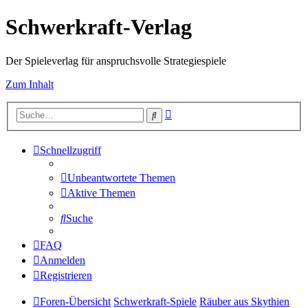
Schwerkraft-Verlag
Der Spieleverlag für anspruchsvolle Strategiespiele
Zum Inhalt
Erweiterte
Suche
Suche
Schnellzugriff
Unbeantwortete Themen
Aktive Themen
Suche
FAQ
Anmelden
Registrieren
Foren-Übersicht
Schwerkraft-Spiele
Räuber aus Skythien