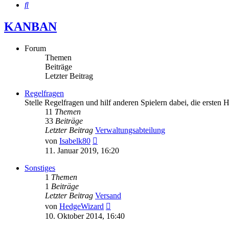
Suche
KANBAN
Forum
Themen
Beiträge
Letzter Beitrag
Regelfragen
Stelle Regelfragen und hilf anderen Spielern dabei, die ersten 
11
Themen
33
Beiträge
Letzter Beitrag
Verwaltungsabteilung
Neuester
von
Isabelk80
Beitrag
11. Januar 2019, 16:20
Sonstiges
1
Themen
1
Beiträge
Letzter Beitrag
Versand
Neuester
von
HedgeWizard
Beitrag
10. Oktober 2014, 16:40