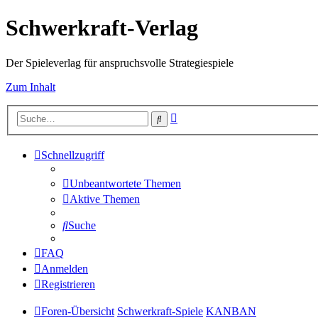
Schwerkraft-Verlag
Der Spieleverlag für anspruchsvolle Strategiespiele
Zum Inhalt
Erweiterte
Suche
Suche
Schnellzugriff
Unbeantwortete Themen
Aktive Themen
Suche
FAQ
Anmelden
Registrieren
Foren-Übersicht
Schwerkraft-Spiele
KANBAN