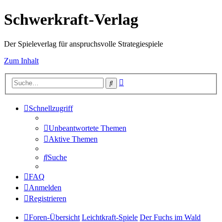
Schwerkraft-Verlag
Der Spieleverlag für anspruchsvolle Strategiespiele
Zum Inhalt
Erweiterte
Suche
Suche
Schnellzugriff
Unbeantwortete Themen
Aktive Themen
Suche
FAQ
Anmelden
Registrieren
Foren-Übersicht
Leichtkraft-Spiele
Der Fuchs im Wald