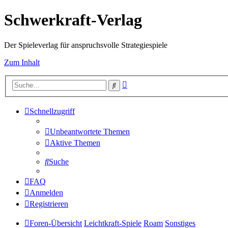
Schwerkraft-Verlag
Der Spieleverlag für anspruchsvolle Strategiespiele
Zum Inhalt
Erweiterte
Suche
Suche
Schnellzugriff
Unbeantwortete Themen
Aktive Themen
Suche
FAQ
Anmelden
Registrieren
Foren-Übersicht
Leichtkraft-Spiele
Roam
Sonstiges