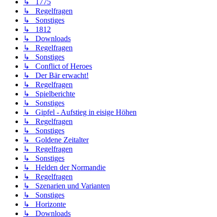
↳ 1775
↳ Regelfragen
↳ Sonstiges
↳ 1812
↳ Downloads
↳ Regelfragen
↳ Sonstiges
↳ Conflict of Heroes
↳ Der Bär erwacht!
↳ Regelfragen
↳ Spielberichte
↳ Sonstiges
↳ Gipfel - Aufstieg in eisige Höhen
↳ Regelfragen
↳ Sonstiges
↳ Goldene Zeitalter
↳ Regelfragen
↳ Sonstiges
↳ Helden der Normandie
↳ Regelfragen
↳ Szenarien und Varianten
↳ Sonstiges
↳ Horizonte
↳ Downloads