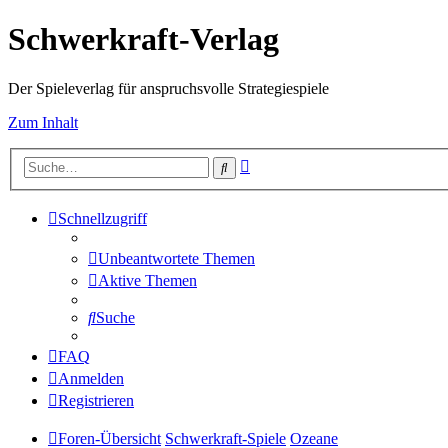
Schwerkraft-Verlag
Der Spieleverlag für anspruchsvolle Strategiespiele
Zum Inhalt
Erweiterte
Suche
Suche
Schnellzugriff
Unbeantwortete Themen
Aktive Themen
Suche
FAQ
Anmelden
Registrieren
Foren-Übersicht
Schwerkraft-Spiele
Ozeane