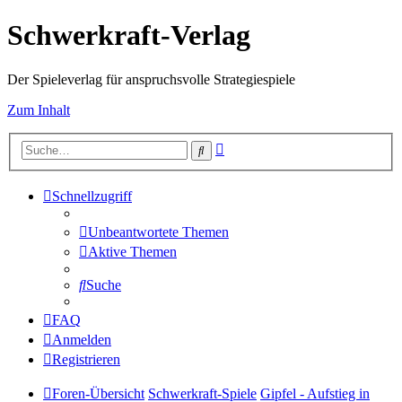
Schwerkraft-Verlag
Der Spieleverlag für anspruchsvolle Strategiespiele
Zum Inhalt
Erweiterte
Suche
Suche
Schnellzugriff
Unbeantwortete Themen
Aktive Themen
Suche
FAQ
Anmelden
Registrieren
Foren-Übersicht
Schwerkraft-Spiele
Gipfel - Aufstieg in