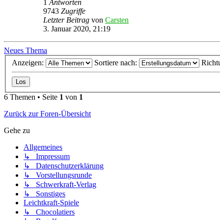
1
Antworten
9743
Zugriffe
Letzter Beitrag
von
Carsten
3. Januar 2020, 21:19
Neues Thema
Anzeigen:
Sortiere nach:
Richt
6 Themen • Seite
1
von
1
Zurück zur Foren-Übersicht
Gehe zu
Allgemeines
↳ Impressum
↳ Datenschutzerklärung
↳ Vorstellungsrunde
↳ Schwerkraft-Verlag
↳ Sonstiges
Leichtkraft-Spiele
↳ Chocolatiers