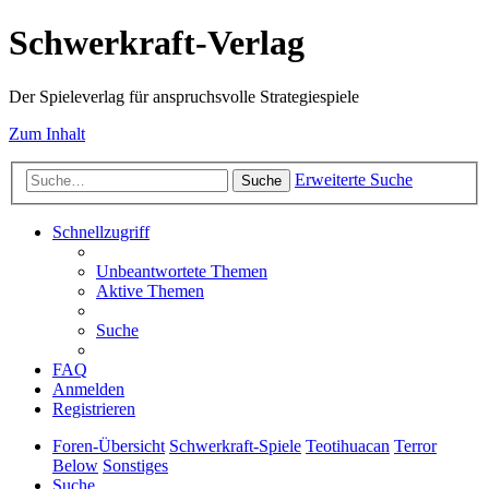
Schwerkraft-Verlag
Der Spieleverlag für anspruchsvolle Strategiespiele
Zum Inhalt
Erweiterte Suche
Suche
Schnellzugriff
Unbeantwortete Themen
Aktive Themen
Suche
FAQ
Anmelden
Registrieren
Foren-Übersicht
Schwerkraft-Spiele
Teotihuacan
Terror
Below
Sonstiges
Suche