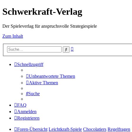
Schwerkraft-Verlag
Der Spieleverlag für anspruchsvolle Strategiespiele
Zum Inhalt
Erweiterte
Suche
Suche
Schnellzugriff
Unbeantwortete Themen
Aktive Themen
Suche
FAQ
Anmelden
Registrieren
Foren-Übersicht
Leichtkraft-Spiele
Chocolatiers
Regelfragen