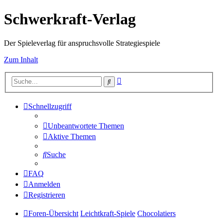
Schwerkraft-Verlag
Der Spieleverlag für anspruchsvolle Strategiespiele
Zum Inhalt
Erweiterte
Suche
Suche
Schnellzugriff
Unbeantwortete Themen
Aktive Themen
Suche
FAQ
Anmelden
Registrieren
Foren-Übersicht
Leichtkraft-Spiele
Chocolatiers